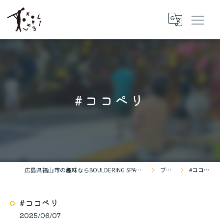
#ココペリ
広島県福山市の趣味ならBOULDERING SPACE KOKOPELLi
ブログ
#ココペリ
#ココペリ
2025/06/07