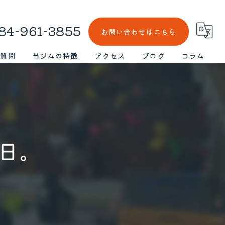
84-961-3855
お問い合わせはこちら
る質問
当ジムの特徴
アクセス
ブログ
コラム
仕事帰り
漫画特集
ボルダリング
初心者
日。
スクール
女性