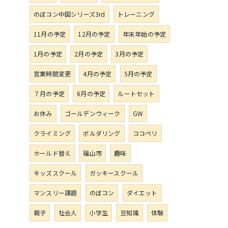
のぼコン中国シリーズ3rd
トレーニング
11月の予定
12月の予定
年末年始の予定
1月の予定
2月の予定
3月の予定
営業時間変更
4月の予定
5月の予定
７月の予定
6月の予定
ルートセット
お休み
ゴールデンウィーク
GW
クライミング
ボルダリング
ココペリ
ホールド替え
福山市
趣味
キッズスクール
ガッキースクール
マンスリー課題
のぼコン
ダイエット
親子
社会人
小学生
豆知識
体験