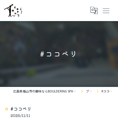
#ココペリ
広島県福山市の趣味ならBOULDERING SPACE KOKOPELLi
ブログ
#ココペリ
#ココペリ
2025/11/11