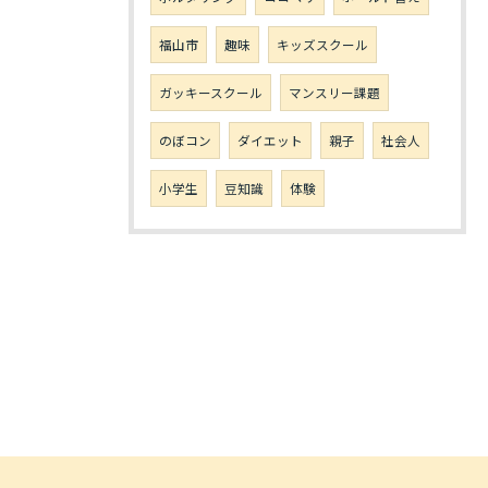
福山市
趣味
キッズスクール
ガッキースクール
マンスリー課題
のぼコン
ダイエット
親子
社会人
小学生
豆知識
体験