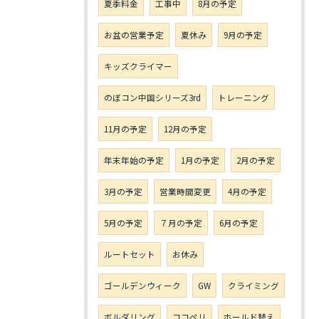
夏季料金
工事中
8月の予定
お盆の営業予定
夏休み
9月の予定
キッズクライマー
のぼコン中国シリーズ3rd
トレーニング
11月の予定
12月の予定
年末年始の予定
1月の予定
2月の予定
3月の予定
営業時間変更
4月の予定
5月の予定
７月の予定
6月の予定
ルートセット
お休み
ゴールデンウィーク
GW
クライミング
ボルダリング
ココペリ
ホールド替え