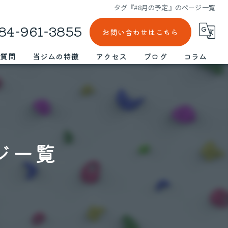
タグ『#8月の予定』のページ一覧
84-961-3855
お問い合わせはこちら
る質問
当ジムの特徴
アクセス
ブログ
コラム
仕事帰り
漫画特集
ボルダリング
初心者
ジ一覧
スクール
女性