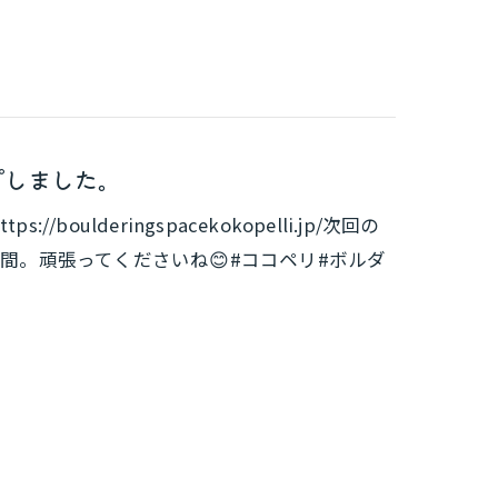
プしました。
ulderingspacekokopelli.jp/次回の
週間。頑張ってくださいね😊#ココペリ#ボルダ