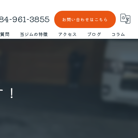
84-961-3855
お問い合わせはこちら
る質問
当ジムの特徴
アクセス
ブログ
コラム
仕事帰り
漫画特集
ボルダリング
初心者
す！
スクール
女性