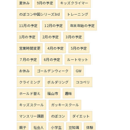
夏休み
9月の予定
キッズクライマー
のぼコン中国シリーズ3rd
トレーニング
11月の予定
12月の予定
年末年始の予定
1月の予定
2月の予定
3月の予定
営業時間変更
4月の予定
5月の予定
７月の予定
6月の予定
ルートセット
お休み
ゴールデンウィーク
GW
クライミング
ボルダリング
ココペリ
ホールド替え
福山市
趣味
キッズスクール
ガッキースクール
マンスリー課題
のぼコン
ダイエット
親子
社会人
小学生
豆知識
体験