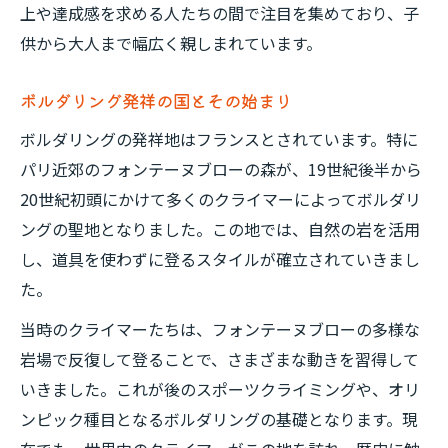
上や達成感を求める人たちの間で注目を集めており、子
ボルダリング文化が形成された経緯
供から大人まで幅広く親しまれています。
ボルダリングの特徴と他種目との比較
歴史を踏まえたボルダリングの独自性
ボルダリング発祥の国とその始まり
オリンピックで注目されたボルダリングの背景
ボルダリングの発祥地はフランスとされています。特に
ボルダリングがオリンピック種目となるま
パリ近郊のフォンテーヌブローの森が、19世紀後半から
で
20世紀初頭にかけて多くのクライマーによってボルダリ
ングの聖地となりました。この地では、自然の岩を活用
スポーツクライミングの制度化と歴史的流
し、道具を使わずに登るスタイルが確立されていきまし
れ
た。
ボルダリング競技の国際的な盛り上がり
当時のクライマーたちは、フォンテーヌブローの多様な
オリンピックで示されたボルダリングの魅
岩場で反復して登ることで、さまざまな動きを習得して
力
いきました。これが後のスポーツクライミングや、オリ
日本選手が強い理由と歴史的背景
ンピック種目となるボルダリングの基礎となります。現
現代に息づくボルダリングの魅力と伝承