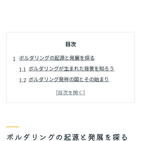
目次
ボルダリングの起源と発展を探る
ボルダリングが生まれた背景を知ろう
ボルダリング発祥の国とその始まり
ボルダリングの歴史と世界への拡がり方
ボルダリングはいつから始まったのか
ボルダリングとボルダーの関係性を解説
世界で広まるボルダリングの歴史
ボルダリングが世界で普及した理由
ボルダリングの起源と発展を探る