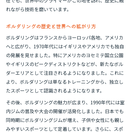
在でも、世界中のクライマーがこの地を訪れ、歴史に触
現代ボルダリングが持つ魅力とは何か
れながら技術を磨いています。
ボルダリングの歴史が今に生きる理由
ボルダリングが人気の理由と伝統の継承
ボルダリングの歴史と世界への拡がり方
子供から大人まで楽しめるボルダリング
ボルダリングはフランスからヨーロッパ各地、アメリカ
ボルダリングの文化と現代社会への影響
へと広がり、1970年代にはイギリスやアメリカでも独自
の発展を見せました。特にアメリカのヨセミテ国立公園
やイギリスのピークディストリクトなどが、新たなボル
ダーエリアとして注目されるようになりました。これに
より、ボルダリングは単なるトレーニングから、独立し
たスポーツとして認識されるようになります。
その後、ボルダリングの魅力が広まり、1990年代には室
内ジムの普及や大会の開催が活発化しました。日本でも
同時期にボルダリングジムが増え、子供や女性にも親し
みやすいスポーツとして定着しています。さらに、スポ