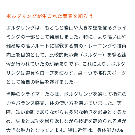
ボルダリングが盛んな国とその特徴を紹介
フリークライミングとボルダリングの歴史
ボルダリングが生まれた背景を知ろう
的関係
ボルダリングは、もともと岩山や大きな壁を登るクライ
スポーツクライミングとしての発展経緯
ミングの一部として発展しました。特に、より高い山や
世界のボルダリング文化とその影響
難易度の高いルートに挑戦する前のトレーニングや技術
競技として進化したボルダリングの今
向上を目的として、比較的低い岩（ボルダー）を登る練
スポーツクライミングのルールと特徴
習が行われていたのが始まりです。これにより、ボルダ
リングは道具やロープを使わず、身一つで挑むスポーツ
ボルダリング競技化の歴史と変遷を辿る
として独自の発展を遂げました。
オリンピックで注目を集めた背景
現代のボルダリング大会の魅力
当時のクライマーたちは、ボルダリングを通じて指先の
力やバランス感覚、体の使い方を磨いていました。実
ボルダリングと子供の安全性について
際、短い距離でありながらも多彩な動きを必要とするた
クライミングとの違いを歴史から考察
め、失敗と成功を繰り返しながら技術を高められる点が
ボルダリングとクライミングの歴史的違い
大きな魅力となっています。特に近年は、身体能力の向
フリークライミングとの主な相違点を解説